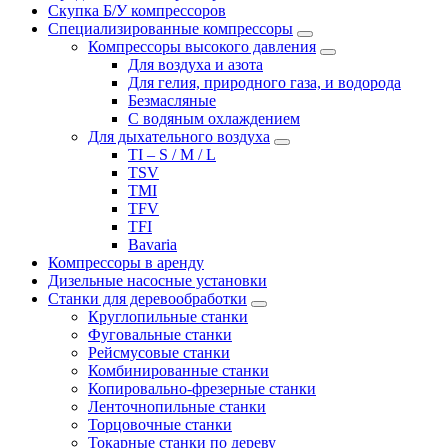
Скупка Б/У компрессоров
Специализированные компрессоры
Компрессоры высокого давления
Для воздуха и азота
Для гелия, природного газа, и водорода
Безмасляные
С водяным охлаждением
Для дыхательного воздуха
TI – S / M / L
TSV
TMI
TFV
TFI
Bavaria
Компрессоры в аренду
Дизельные насосные установки
Станки для деревообработки
Круглопильные станки
Фуговальные станки
Рейсмусовые станки
Комбинированные станки
Копировально-фрезерные станки
Ленточнопильные станки
Торцовочные станки
Токарные станки по дереву