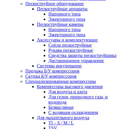
Пескоструйное оборудование
Пескоструйные аппараты
Напорного типа
Эжекторного типа
Пескоструйные камеры
Напорного типа
Эжекторного типа
Аксессуары и комплектующие
Сопла пескоструйные
Рукава пескоструйные
Средства защиты пескоструйщика
Дистанционное управление
Системы рекуперации
Продажа Б/У компрессоров
Скупка Б/У компрессоров
Специализированные компрессоры
Компрессоры высокого давления
Для воздуха и азота
Для гелия, природного газа, и
водорода
Безмасляные
С водяным охлаждением
Для дыхательного воздуха
TI – S / M / L
TSV