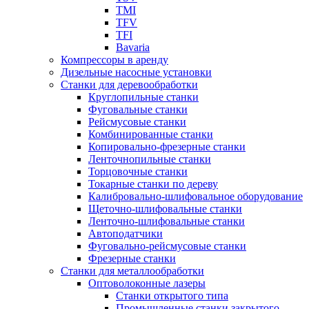
TMI
TFV
TFI
Bavaria
Компрессоры в аренду
Дизельные насосные установки
Станки для деревообработки
Круглопильные станки
Фуговальные станки
Рейсмусовые станки
Комбинированные станки
Копировально-фрезерные станки
Ленточнопильные станки
Торцовочные станки
Токарные станки по дереву
Калибровально-шлифовальное оборудование
Щеточно-шлифовальные станки
Ленточно-шлифовальные станки
Автоподатчики
Фуговально-рейсмусовые станки
Фрезерные станки
Станки для металлообработки
Оптоволоконные лазеры
Станки открытого типа
Промышленные станки закрытого