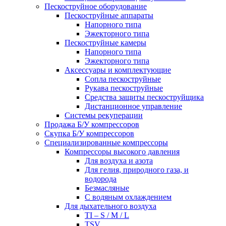
Пескоструйное оборудование
Пескоструйные аппараты
Напорного типа
Эжекторного типа
Пескоструйные камеры
Напорного типа
Эжекторного типа
Аксессуары и комплектующие
Сопла пескоструйные
Рукава пескоструйные
Средства защиты пескоструйщика
Дистанционное управление
Системы рекуперации
Продажа Б/У компрессоров
Скупка Б/У компрессоров
Специализированные компрессоры
Компрессоры высокого давления
Для воздуха и азота
Для гелия, природного газа, и
водорода
Безмасляные
С водяным охлаждением
Для дыхательного воздуха
TI – S / M / L
TSV