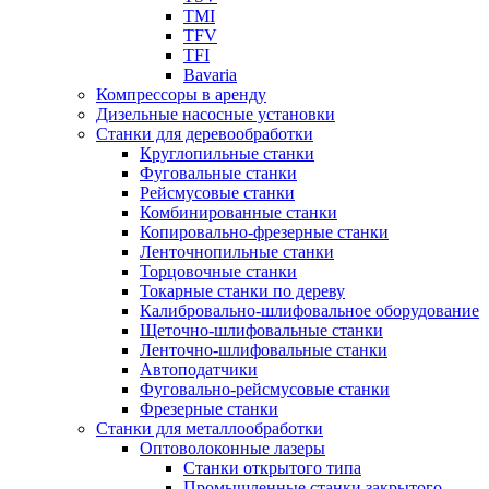
TMI
TFV
TFI
Bavaria
Компрессоры в аренду
Дизельные насосные установки
Станки для деревообработки
Круглопильные станки
Фуговальные станки
Рейсмусовые станки
Комбинированные станки
Копировально-фрезерные станки
Ленточнопильные станки
Торцовочные станки
Токарные станки по дереву
Калибровально-шлифовальное оборудование
Щеточно-шлифовальные станки
Ленточно-шлифовальные станки
Автоподатчики
Фуговально-рейсмусовые станки
Фрезерные станки
Станки для металлообработки
Оптоволоконные лазеры
Станки открытого типа
Промышленные станки закрытого