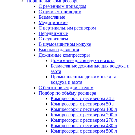
Поршневые компрессоры
С ременным приводом
С прямым приводом
Безмасляные
Медицинские
С вертикальным ресивером
Передвижные
С осушителем
В шумозащитном кожухе
Высокого давления
Дожимные компрессоры
Дожимные для воздуха и азота
Безмасляные дожимные для воздуха и
азота
Промышленные дожимные для
воздуха и азота
С бензиновым двигателем
Подбор по объёму ресивера
Компрессоры с ресивером 24 л
Компрессоры с ресивером 50 л
Компрессоры с ресивером 100 л
Компрессоры с ресивером 200 л
Компрессоры с ресивером 270 л
Компрессоры с ресивером 430 л
Компрессоры с ресивером 500 л