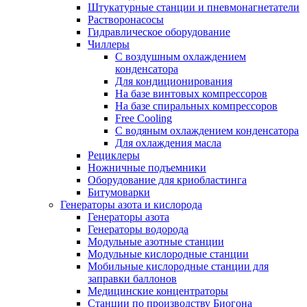
Штукатурные станции и пневмонагнетатели
Растворонасосы
Гидравлическое оборудование
Чиллеры
С воздушным охлаждением
конденсатора
Для кондиционирования
На базе винтовых компрессоров
На базе спиральных компрессоров
Free Cooling
С водяным охлаждением конденсатора
Для охлаждения масла
Рециклеры
Ножничные подъемники
Оборудование для криобластинга
Битумоварки
Генераторы азота и кислорода
Генераторы азота
Генераторы водорода
Модульные азотные станции
Модульные кислородные станции
Мобильные кислородные станции для
заправки баллонов
Медицинские концентраторы
Станции по производству Биогона