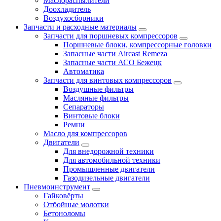
Маслораспылители
Доохладитель
Воздухосборники
Запчасти и расходные материалы
Запчасти для поршневых компрессоров
Поршневые блоки, компрессорные головки
Запасные части Aircast Remeza
Запасные части АСО Бежецк
Автоматика
Запчасти для винтовых компрессоров
Воздушные фильтры
Масляные фильтры
Сепараторы
Винтовые блоки
Ремни
Масло для компрессоров
Двигатели
Для внедорожной техники
Для автомобильной техники
Промышленные двигатели
Газодизельные двигатели
Пневмоинструмент
Гайковёрты
Отбойные молотки
Бетоноломы