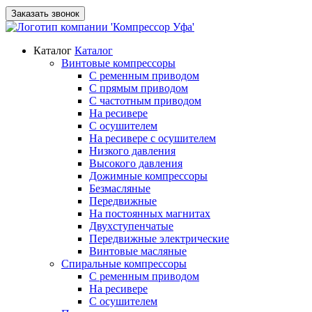
Заказать звонок
Каталог
Каталог
Винтовые компрессоры
С ременным приводом
С прямым приводом
С частотным приводом
На ресивере
С осушителем
На ресивере с осушителем
Низкого давления
Высокого давления
Дожимные компрессоры
Безмасляные
Передвижные
На постоянных магнитах
Двухступенчатые
Передвижные электрические
Винтовые масляные
Спиральные компрессоры
С ременным приводом
На ресивере
С осушителем