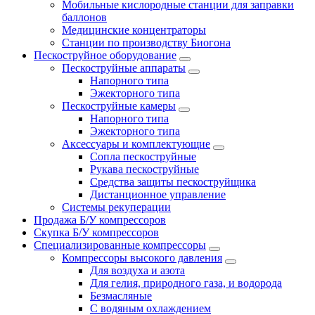
Мобильные кислородные станции для заправки
баллонов
Медицинские концентраторы
Станции по производству Биогона
Пескоструйное оборудование
Пескоструйные аппараты
Напорного типа
Эжекторного типа
Пескоструйные камеры
Напорного типа
Эжекторного типа
Аксессуары и комплектующие
Сопла пескоструйные
Рукава пескоструйные
Средства защиты пескоструйщика
Дистанционное управление
Системы рекуперации
Продажа Б/У компрессоров
Скупка Б/У компрессоров
Специализированные компрессоры
Компрессоры высокого давления
Для воздуха и азота
Для гелия, природного газа, и водорода
Безмасляные
С водяным охлаждением