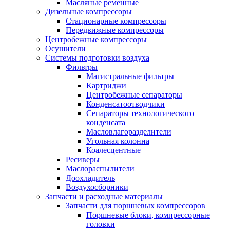
Масляные ременные
Дизельные компрессоры
Стационарные компрессоры
Передвижные компрессоры
Центробежные компрессоры
Осушители
Системы подготовки воздуха
Фильтры
Магистральные фильтры
Картриджи
Центробежные сепараторы
Конденсатоотводчики
Сепараторы технологического
конденсата
Масловлагоразделители
Угольная колонна
Коалесцентные
Ресиверы
Маслораспылители
Доохладитель
Воздухосборники
Запчасти и расходные материалы
Запчасти для поршневых компрессоров
Поршневые блоки, компрессорные
головки