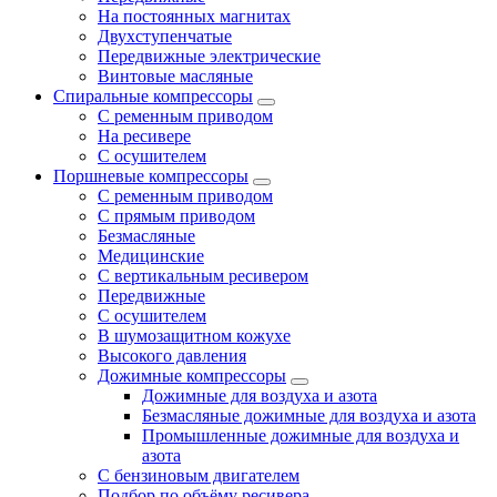
На постоянных магнитах
Двухступенчатые
Передвижные электрические
Винтовые масляные
Спиральные компрессоры
С ременным приводом
На ресивере
С осушителем
Поршневые компрессоры
С ременным приводом
С прямым приводом
Безмасляные
Медицинские
С вертикальным ресивером
Передвижные
С осушителем
В шумозащитном кожухе
Высокого давления
Дожимные компрессоры
Дожимные для воздуха и азота
Безмасляные дожимные для воздуха и азота
Промышленные дожимные для воздуха и
азота
С бензиновым двигателем
Подбор по объёму ресивера