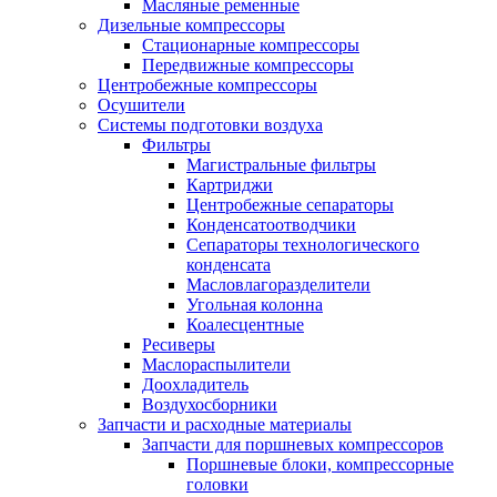
Масляные ременные
Дизельные компрессоры
Стационарные компрессоры
Передвижные компрессоры
Центробежные компрессоры
Осушители
Системы подготовки воздуха
Фильтры
Магистральные фильтры
Картриджи
Центробежные сепараторы
Конденсатоотводчики
Сепараторы технологического
конденсата
Масловлагоразделители
Угольная колонна
Коалесцентные
Ресиверы
Маслораспылители
Доохладитель
Воздухосборники
Запчасти и расходные материалы
Запчасти для поршневых компрессоров
Поршневые блоки, компрессорные
головки