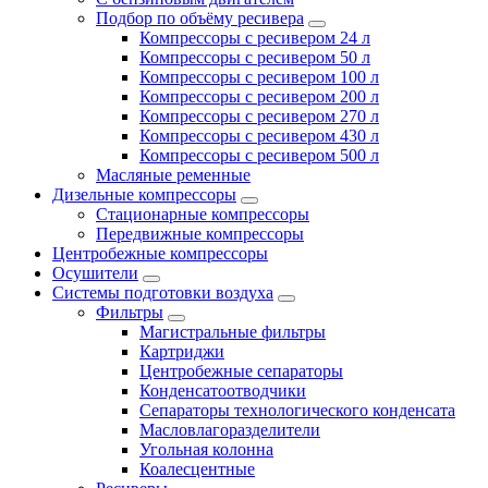
Подбор по объёму ресивера
Компрессоры с ресивером 24 л
Компрессоры с ресивером 50 л
Компрессоры с ресивером 100 л
Компрессоры с ресивером 200 л
Компрессоры с ресивером 270 л
Компрессоры с ресивером 430 л
Компрессоры с ресивером 500 л
Масляные ременные
Дизельные компрессоры
Стационарные компрессоры
Передвижные компрессоры
Центробежные компрессоры
Осушители
Системы подготовки воздуха
Фильтры
Магистральные фильтры
Картриджи
Центробежные сепараторы
Конденсатоотводчики
Сепараторы технологического конденсата
Масловлагоразделители
Угольная колонна
Коалесцентные