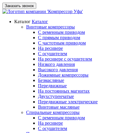
Заказать звонок
Каталог
Каталог
Винтовые компрессоры
С ременным приводом
С прямым приводом
С частотным приводом
На ресивере
С осушителем
На ресивере с осушителем
Низкого давления
Высокого давления
Дожимные компрессоры
Безмасляные
Передвижные
На постоянных магнитах
Двухступенчатые
Передвижные электрические
Винтовые масляные
Спиральные компрессоры
С ременным приводом
На ресивере
С осушителем