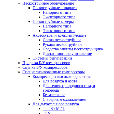
Пескоструйное оборудование
Пескоструйные аппараты
Напорного типа
Эжекторного типа
Пескоструйные камеры
Напорного типа
Эжекторного типа
Аксессуары и комплектующие
Сопла пескоструйные
Рукава пескоструйные
Средства защиты пескоструйщика
Дистанционное управление
Системы рекуперации
Продажа Б/У компрессоров
Скупка Б/У компрессоров
Специализированные компрессоры
Компрессоры высокого давления
Для воздуха и азота
Для гелия, природного газа, и
водорода
Безмасляные
С водяным охлаждением
Для дыхательного воздуха
TI – S / M / L
TSV