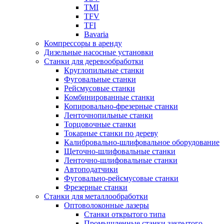
TMI
TFV
TFI
Bavaria
Компрессоры в аренду
Дизельные насосные установки
Станки для деревообработки
Круглопильные станки
Фуговальные станки
Рейсмусовые станки
Комбинированные станки
Копировально-фрезерные станки
Ленточнопильные станки
Торцовочные станки
Токарные станки по дереву
Калибровально-шлифовальное оборудование
Щеточно-шлифовальные станки
Ленточно-шлифовальные станки
Автоподатчики
Фуговально-рейсмусовые станки
Фрезерные станки
Станки для металлообработки
Оптоволоконные лазеры
Станки открытого типа
Промышленные станки закрытого