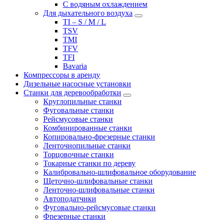
С водяным охлаждением
Для дыхательного воздуха
TI – S / M / L
TSV
TMI
TFV
TFI
Bavaria
Компрессоры в аренду
Дизельные насосные установки
Станки для деревообработки
Круглопильные станки
Фуговальные станки
Рейсмусовые станки
Комбинированные станки
Копировально-фрезерные станки
Ленточнопильные станки
Торцовочные станки
Токарные станки по дереву
Калибровально-шлифовальное оборудование
Щеточно-шлифовальные станки
Ленточно-шлифовальные станки
Автоподатчики
Фуговально-рейсмусовые станки
Фрезерные станки