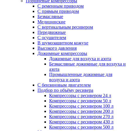
Поршневые компрессоры
С ременным приводом
С прямым приводом
Безмасляные
Медицинские
С вертикальным ресивером
Передвижные
С осушителем
В шумозащитном кожухе
Высокого давления
Дожимные компрессоры
Дожимные для воздуха и азота
Безмасляные дожимные для воздуха и
азота
Промышленные дожимные для
воздуха и азота
С бензиновым двигателем
Подбор по объёму ресивера
Компрессоры с ресивером 24 л
Компрессоры с ресивером 50 л
Компрессоры с ресивером 100 л
Компрессоры с ресивером 200 л
Компрессоры с ресивером 270 л
Компрессоры с ресивером 430 л
Компрессоры с ресивером 500 л