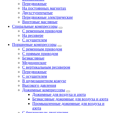
Передвижные
На постоянных магнитах
Двухступенчатые
Передвижные электрические
Винтовые масляные
Спиральные компрессоры
С ременным приводом
На ресивере
С осушителем
Поршневые компрессоры
С ременным приводом
С прямым приводом
Безмасляные
Медицинские
С вертикальным ресивером
Передвижные
С осушителем
В шумозащитном кожухе
Высокого давления
Дожимные компрессоры
Дожимные для воздуха и азота
Безмасляные дожимные для воздуха и азота
Промышленные дожимные для воздуха и
азота
С бензиновым двигателем