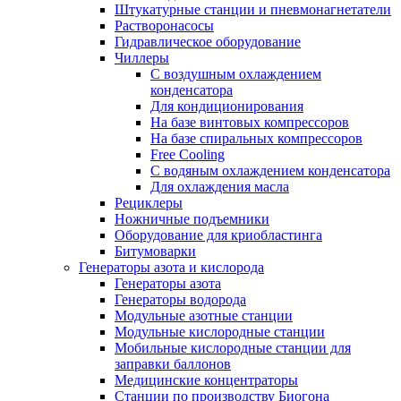
Штукатурные станции и пневмонагнетатели
Растворонасосы
Гидравлическое оборудование
Чиллеры
С воздушным охлаждением
конденсатора
Для кондиционирования
На базе винтовых компрессоров
На базе спиральных компрессоров
Free Cooling
С водяным охлаждением конденсатора
Для охлаждения масла
Рециклеры
Ножничные подъемники
Оборудование для криобластинга
Битумоварки
Генераторы азота и кислорода
Генераторы азота
Генераторы водорода
Модульные азотные станции
Модульные кислородные станции
Мобильные кислородные станции для
заправки баллонов
Медицинские концентраторы
Станции по производству Биогона