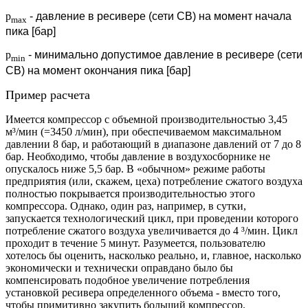
p
- давление в ресивере (сети СВ) на момент начала
max
пика [бар]
p
- минимально допустимое давление в ресивере (сети
min
СВ) на момент окончания пика [бар]
Пример расчета
Имеется компрессор с объемной производительностью 3,45
м³/мин (=3450 л/мин), при обеспечиваемом максимальном
давлении 8 бар, и работающий в диапазоне давлений от 7 до 8
бар. Необходимо, чтобы давление в воздухосборнике не
опускалось ниже 5,5 бар. В «обычном» режиме работы
предприятия (или, скажем, цеха) потребление сжатого воздуха
полностью покрывается производительностью этого
компрессора. Однако, один раз, например, в сутки,
запускается технологический цикл, при проведении которого
потребление сжатого воздуха увеличивается до 4 ³/мин. Цикл
проходит в течение 5 минут. Разумеется, пользователю
хотелось бы оценить, насколько реально, и, главное, насколько
экономически и технически оправдано было бы
компенсировать подобное увеличение потребления
установкой ресивера определенного объема - вместо того,
чтобы примитивно закупить больший компрессор.