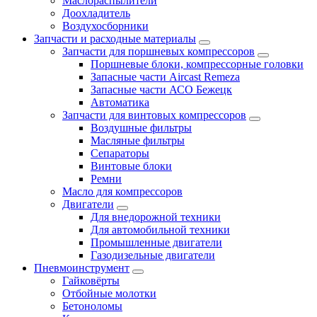
Маслораспылители
Доохладитель
Воздухосборники
Запчасти и расходные материалы
Запчасти для поршневых компрессоров
Поршневые блоки, компрессорные головки
Запасные части Aircast Remeza
Запасные части АСО Бежецк
Автоматика
Запчасти для винтовых компрессоров
Воздушные фильтры
Масляные фильтры
Сепараторы
Винтовые блоки
Ремни
Масло для компрессоров
Двигатели
Для внедорожной техники
Для автомобильной техники
Промышленные двигатели
Газодизельные двигатели
Пневмоинструмент
Гайковёрты
Отбойные молотки
Бетоноломы