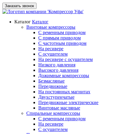
Заказать звонок
Каталог
Каталог
Винтовые компрессоры
С ременным приводом
С прямым приводом
С частотным приводом
На ресивере
С осушителем
На ресивере с осушителем
Низкого давления
Высокого давления
Дожимные компрессоры
Безмасляные
Передвижные
На постоянных магнитах
Двухступенчатые
Передвижные электрические
Винтовые масляные
Спиральные компрессоры
С ременным приводом
На ресивере
С осушителем