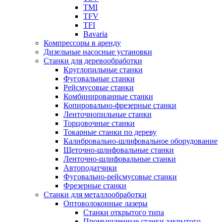
TMI
TFV
TFI
Bavaria
Компрессоры в аренду
Дизельные насосные установки
Станки для деревообработки
Круглопильные станки
Фуговальные станки
Рейсмусовые станки
Комбинированные станки
Копировально-фрезерные станки
Ленточнопильные станки
Торцовочные станки
Токарные станки по дереву
Калибровально-шлифовальное оборудование
Щеточно-шлифовальные станки
Ленточно-шлифовальные станки
Автоподатчики
Фуговально-рейсмусовые станки
Фрезерные станки
Станки для металлообработки
Оптоволоконные лазеры
Станки открытого типа
Промышленные станки закрытого