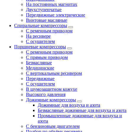
На постоянных магнитах
Двухступенчатые
Передвижные электрические
Винтовые масляные
Спиральные компрессоры
С ременным приводом
На ресивере
С осушителем
Поршневые компрессоры
С ременным приводом
С прямым приводом
Безмасляные
Медицинские
С вертикальным ресивером
Передвижные
С осушителем
В шумозащитном кожухе
Высокого давления
Дожимные компрессоры
Дожимные для воздуха и азота
Безмасляные дожимные для воздуха и азота
Промышленные дожимные для воздуха и
азота
С бензиновым двигателем
Подбор по объёму ресивера