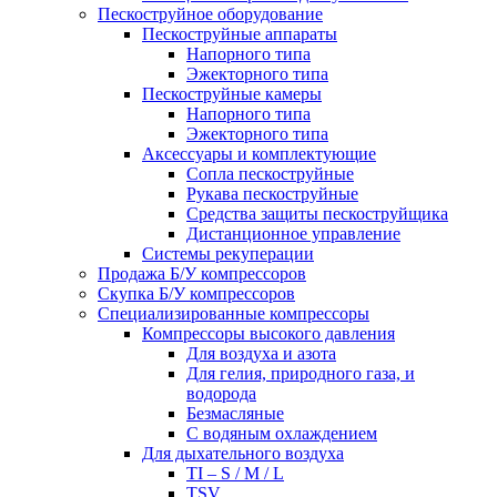
Пескоструйное оборудование
Пескоструйные аппараты
Напорного типа
Эжекторного типа
Пескоструйные камеры
Напорного типа
Эжекторного типа
Аксессуары и комплектующие
Сопла пескоструйные
Рукава пескоструйные
Средства защиты пескоструйщика
Дистанционное управление
Системы рекуперации
Продажа Б/У компрессоров
Скупка Б/У компрессоров
Специализированные компрессоры
Компрессоры высокого давления
Для воздуха и азота
Для гелия, природного газа, и
водорода
Безмасляные
С водяным охлаждением
Для дыхательного воздуха
TI – S / M / L
TSV