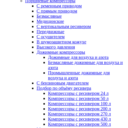
Поршневые компрессоры
С ременным приводом
С прямым приводом
Безмасляные
Медицинские
С вертикальным ресивером
Передвижные
С осушителем
В шумозащитном кожухе
Высокого давления
Дожимные компрессоры
Дожимные для воздуха и азота
Безмасляные дожимные для воздуха и
азота
Промышленные дожимные для
воздуха и азота
С бензиновым двигателем
Подбор по объёму ресивера
Компрессоры с ресивером 24 л
Компрессоры с ресивером 50 л
Компрессоры с ресивером 100 л
Компрессоры с ресивером 200 л
Компрессоры с ресивером 270 л
Компрессоры с ресивером 430 л
Компрессоры с ресивером 500 л