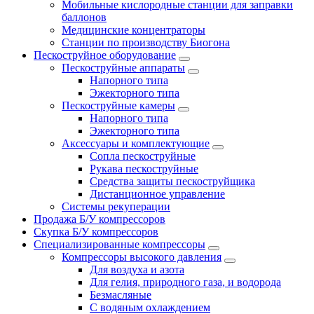
Мобильные кислородные станции для заправки
баллонов
Медицинские концентраторы
Станции по производству Биогона
Пескоструйное оборудование
Пескоструйные аппараты
Напорного типа
Эжекторного типа
Пескоструйные камеры
Напорного типа
Эжекторного типа
Аксессуары и комплектующие
Сопла пескоструйные
Рукава пескоструйные
Средства защиты пескоструйщика
Дистанционное управление
Системы рекуперации
Продажа Б/У компрессоров
Скупка Б/У компрессоров
Специализированные компрессоры
Компрессоры высокого давления
Для воздуха и азота
Для гелия, природного газа, и водорода
Безмасляные
С водяным охлаждением