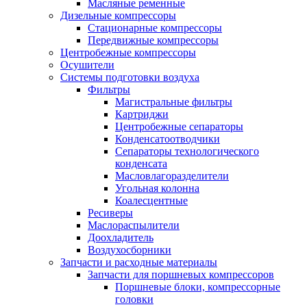
Масляные ременные
Дизельные компрессоры
Стационарные компрессоры
Передвижные компрессоры
Центробежные компрессоры
Осушители
Системы подготовки воздуха
Фильтры
Магистральные фильтры
Картриджи
Центробежные сепараторы
Конденсатоотводчики
Сепараторы технологического
конденсата
Масловлагоразделители
Угольная колонна
Коалесцентные
Ресиверы
Маслораспылители
Доохладитель
Воздухосборники
Запчасти и расходные материалы
Запчасти для поршневых компрессоров
Поршневые блоки, компрессорные
головки