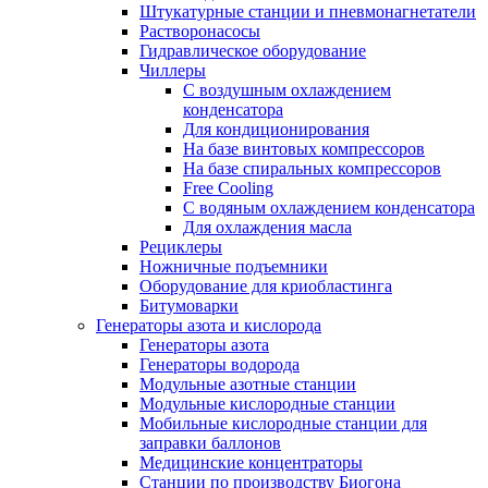
Штукатурные станции и пневмонагнетатели
Растворонасосы
Гидравлическое оборудование
Чиллеры
С воздушным охлаждением
конденсатора
Для кондиционирования
На базе винтовых компрессоров
На базе спиральных компрессоров
Free Cooling
С водяным охлаждением конденсатора
Для охлаждения масла
Рециклеры
Ножничные подъемники
Оборудование для криобластинга
Битумоварки
Генераторы азота и кислорода
Генераторы азота
Генераторы водорода
Модульные азотные станции
Модульные кислородные станции
Мобильные кислородные станции для
заправки баллонов
Медицинские концентраторы
Станции по производству Биогона